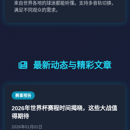
来自世界各地的球迷都能听懂。支持多音轨切换，
满足不同观众的需求。
最新动态与精彩文章
赛事预告
2026年世界杯赛程时间揭晓，这些大战值
得期待
2026年01月01日