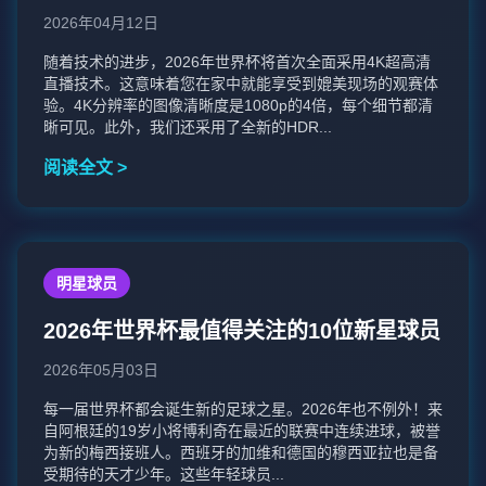
2026年04月12日
随着技术的进步，2026年世界杯将首次全面采用4K超高清
直播技术。这意味着您在家中就能享受到媲美现场的观赛体
验。4K分辨率的图像清晰度是1080p的4倍，每个细节都清
晰可见。此外，我们还采用了全新的HDR...
阅读全文 >
明星球员
2026年世界杯最值得关注的10位新星球员
2026年05月03日
每一届世界杯都会诞生新的足球之星。2026年也不例外！来
自阿根廷的19岁小将博利奇在最近的联赛中连续进球，被誉
为新的梅西接班人。西班牙的加维和德国的穆西亚拉也是备
受期待的天才少年。这些年轻球员...