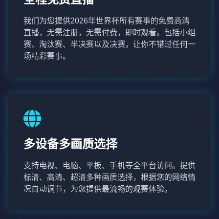
我们为您提供2026年世界杯所有赛事的免费高清
直播，无需注册，无需付费，即时观看。包括小组
赛、淘汰赛、半决赛以及决赛，让你不错过任何一
场精彩赛事。
多设备多画质选择
支持电视、电脑、平板、手机等全平台访问。提供
标清、高清、超清多种画质选择，根据您的网络情
况自动调节，为您提供最流畅的观赛体验。