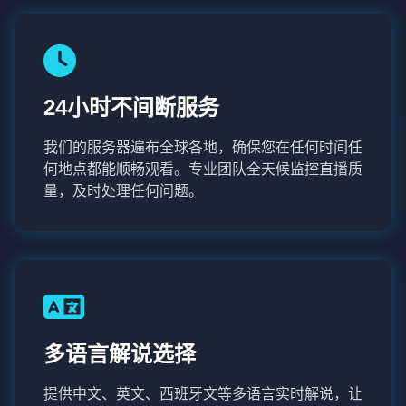
24小时不间断服务
我们的服务器遍布全球各地，确保您在任何时间任
何地点都能顺畅观看。专业团队全天候监控直播质
量，及时处理任何问题。
多语言解说选择
提供中文、英文、西班牙文等多语言实时解说，让