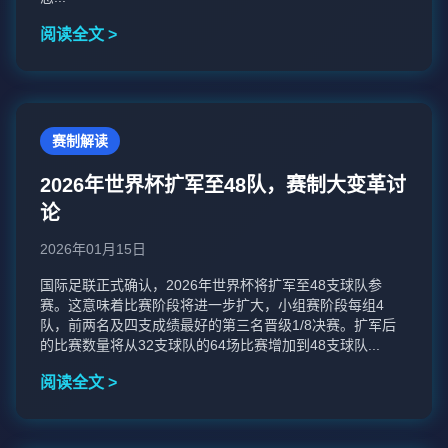
阅读全文 >
赛制解读
2026年世界杯扩军至48队，赛制大变革讨
论
2026年01月15日
国际足联正式确认，2026年世界杯将扩军至48支球队参
赛。这意味着比赛阶段将进一步扩大，小组赛阶段每组4
队，前两名及四支成绩最好的第三名晋级1/8决赛。扩军后
的比赛数量将从32支球队的64场比赛增加到48支球队...
阅读全文 >