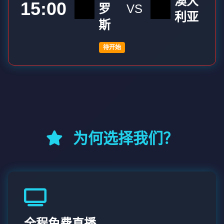
澳大
15:00
罗
VS
利亚
斯
待开始
为何选择我们？
全程免费直播