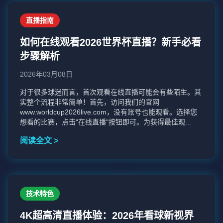
直播指南
如何在线观看2026世界杯直播？新手必看
步骤解析
2026年03月08日
对于很多球迷而言，首次观看在线直播可能会有些陌生。其
实整个流程非常简单！首先，访问我们的官网
www.worldcup2026live.com，没有账号也能观看。选择您
想看的比赛，点击"在线直播"按钮即可。为获得最佳观...
阅读全文 >
技术特色
4K超高清直播体验：2026年看球新视界