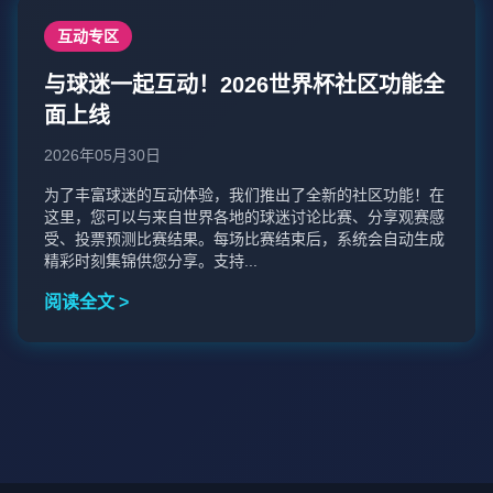
互动专区
与球迷一起互动！2026世界杯社区功能全
面上线
2026年05月30日
为了丰富球迷的互动体验，我们推出了全新的社区功能！在
这里，您可以与来自世界各地的球迷讨论比赛、分享观赛感
受、投票预测比赛结果。每场比赛结束后，系统会自动生成
精彩时刻集锦供您分享。支持...
阅读全文 >